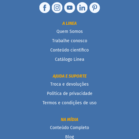
a
B
a
A LINEA
r
Quem Somos
r
a
Trabalhe conosco
d
e
Conteúdo científico
c
e
Catálogo Linea
r
e
a
AJUDA E SUPORTE
l
Troca e devoluções
B
Política de privacidade
i
s
Termos e condições de uso
c
o
i
NA MÍDIA
t
Conteúdo Completo
o
Blog