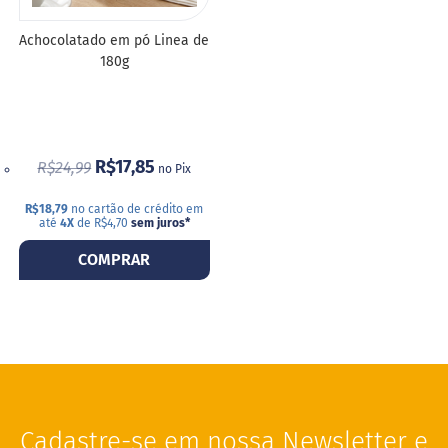
S
Achocolatado em pó Linea de
t
180g
e
v
i
a
X
R$17,85
R$24,99
no Pix
i
l
i
R$18,79
no cartão de crédito em
até
4X
de R$4,70
sem juros
*
t
o
COMPRAR
l
A
l
i
m
e
n
t
o
Cadastre-se em nossa Newsletter e
s