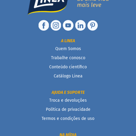
M
i
s
t
u
r
A LINEA
a
p
Quem Somos
a
r
Trabalhe conosco
a
Conteúdo científico
b
o
Catálogo Linea
l
o
AJUDA E SUPORTE
M
o
Troca e devoluções
l
Política de privacidade
h
o
Termos e condições de uso
s
P
NA MÍDIA