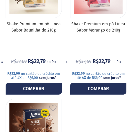
DE
DE
G
DESEJOS
DESE
e
l
Shake Premium em pó Linea
Shake Premium em pó Linea
e
i
Sabor Baunilha de 210g
Sabor Morango de 210g
a
C
h
o
c
R$22,79
R$22,79
R$37,69
R$37,69
no Pix
no Pix
o
l
R$23,99
no cartão de crédito em
R$23,99
no cartão de crédito em
a
até
4X
de R$6,00
sem juros
*
até
4X
de R$6,00
sem juros
*
t
e
COMPRAR
COMPRAR
s
G
e
ADICIONAR
l
a
A
t
i
LISTA
n