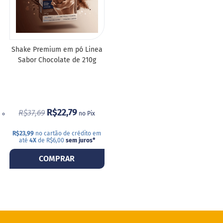
a
DE
B
DESEJOS
a
r
Shake Premium em pó Linea
r
a
Sabor Chocolate de 210g
d
e
c
e
r
e
R$22,79
R$37,69
no Pix
a
l
R$23,99
no cartão de crédito em
até
4X
de R$6,00
sem juros
*
B
i
COMPRAR
s
c
o
i
t
o