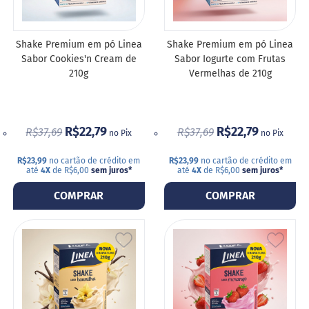
DESEJOS
DESE
S
t
Shake Premium em pó Linea
Shake Premium em pó Linea
e
Sabor Cookies'n Cream de
Sabor Iogurte com Frutas
v
i
210g
Vermelhas de 210g
a
X
i
R$22,79
R$22,79
R$37,69
R$37,69
l
no Pix
no Pix
i
t
R$23,99
no cartão de crédito em
R$23,99
no cartão de crédito em
o
até
4X
de R$6,00
sem juros
*
até
4X
de R$6,00
sem juros
*
l
COMPRAR
COMPRAR
A
l
i
ADICIONAR
ADIC
m
e
A
A
n
t
LISTA
LIST
o
s