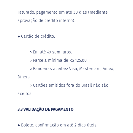
u
d
i
Faturado: pagamento em até 30 dias (mediante
m
aprovação de crédito interno).
P
i
●
Cartão de crédito:
p
o
c
a
○
Em até 4x sem juros.
○
Parcela mínima de R$ 125,00.
B
e
○
Bandeiras aceitas: Visa, Mastercard, Amex,
b
Diners.
i
d
○
Cartões emitidos fora do Brasil não são
a
aceitos.
s
A
3.3 VALIDAÇÃO DE PAGAMENTO
c
h
o
●
Boleto: confirmação em até 2 dias úteis.
c
o