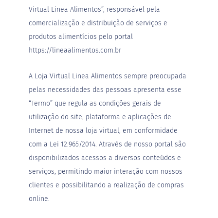
Virtual Linea Alimentos”, responsável pela
S
comercialização e distribuição de serviços e
t
e
produtos alimentícios pelo portal
v
https://lineaalimentos.com.br
i
a
A Loja Virtual Linea Alimentos sempre preocupada
X
i
pelas necessidades das pessoas apresenta esse
l
i
“Termo” que regula as condições gerais de
t
utilização do site, plataforma e aplicações de
o
l
Internet de nossa loja virtual, em conformidade
com a Lei 12.965/2014. Através de nosso portal são
A
l
disponibilizados acessos a diversos conteúdos e
i
m
serviços, permitindo maior interação com nossos
e
clientes e possibilitando a realização de compras
n
t
online.
o
s