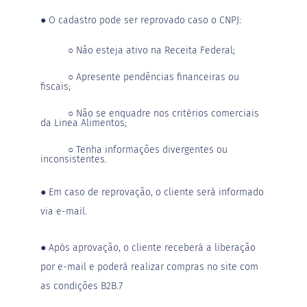
D
o
●
O cadastro pode ser reprovado caso o CNPJ:
c
e
d
○ Não esteja ativo na Receita Federal;
e
l
○ Apresente pendências financeiras ou
e
fiscais;
i
t
○ Não se enquadre nos critérios comerciais
e
da Linea Alimentos;
L
○ Tenha informações divergentes ou
e
inconsistentes.
i
t
e
●
Em caso de reprovação, o cliente será informado
c
via e-mail.
o
n
d
e
●
Após aprovação, o cliente receberá a liberação
n
por e-mail e poderá realizar compras no site com
s
a
as condições B2B.7
d
o