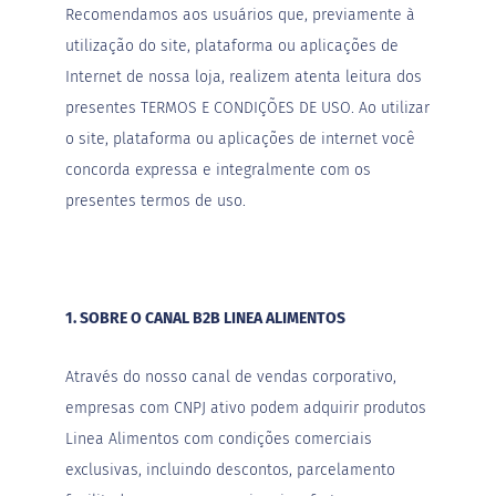
Recomendamos aos usuários que, previamente à
G
utilização do site, plataforma ou aplicações de
e
l
Internet de nossa loja, realizem atenta leitura dos
e
presentes TERMOS E CONDIÇÕES DE USO. Ao utilizar
i
a
o site, plataforma ou aplicações de internet você
concorda expressa e integralmente com os
C
h
presentes termos de uso.
o
c
o
l
a
t
1. SOBRE O CANAL B2B LINEA ALIMENTOS
e
s
Através do nosso canal de vendas corporativo,
G
e
empresas com CNPJ ativo podem adquirir produtos
l
a
Linea Alimentos com condições comerciais
t
exclusivas, incluindo descontos, parcelamento
i
n