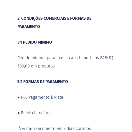
M
i
3. CONDIÇÕES COMERCIAIS E FORMAS DE
s
t
PAGAMENTO
u
r
a
3.1 PEDIDO MÍNIMO
p
a
r
Pedido mínimo para acesso aos benefícios B2B: R$
a
b
500,00 em produtos.
o
l
o
3.2 FORMAS DE PAGAMENTO
M
o
●
PIX: Pagamento à vista.
l
h
o
●
Boleto bancário:
s
P
À vista: vencimento em 7 dias corridos.