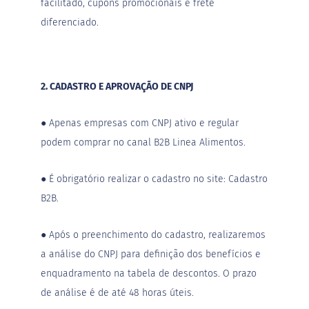
facilitado, cupons promocionais e frete
a
diferenciado.
B
a
r
r
a
2. CADASTRO E APROVAÇÃO DE CNPJ
d
e
c
● Apenas empresas com CNPJ ativo e regular
e
r
podem comprar no canal B2B Linea Alimentos.
e
a
l
● É obrigatório realizar o cadastro no site:
Cadastro
B2B
.
B
i
s
● Após o preenchimento do cadastro, realizaremos
c
o
a análise do CNPJ para definição dos benefícios e
i
t
enquadramento na tabela de descontos. O prazo
o
de análise é de até 48 horas úteis.