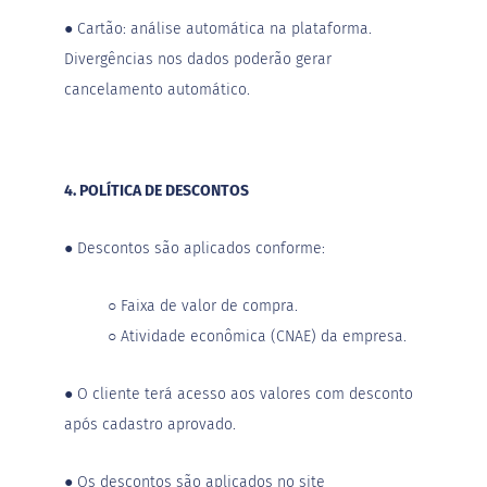
l
●
Cartão: análise automática na plataforma.
a
t
Divergências nos dados poderão gerar
a
d
cancelamento automático.
o
C
a
p
4. POLÍTICA DE DESCONTOS
p
u
c
●
Descontos são aplicados conforme:
c
i
n
○
Faixa de valor de compra.
o
○
Atividade econômica (CNAE) da empresa.
F
u
n
●
O cliente terá acesso aos valores com desconto
c
após cadastro aprovado.
i
o
n
●
Os descontos são aplicados no site