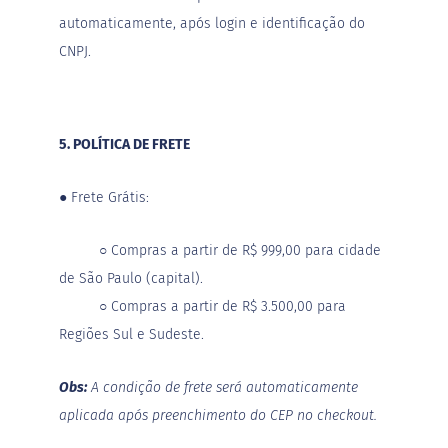
a
i
automaticamente, após login e identificação do
s
CNPJ.
S
h
a
k
e
5. POLÍTICA DE FRETE
Hummm!
●
Frete Grátis:
Snacks
Atendimento
○
Compras a partir de R$ 999,00 para cidade
de São Paulo (capital).
Mais
Vendidos
○
Compras a partir de R$ 3.500,00 para
Regiões Sul e Sudeste.
Obs:
A condição de frete será automaticamente
aplicada após preenchimento do CEP no checkout.