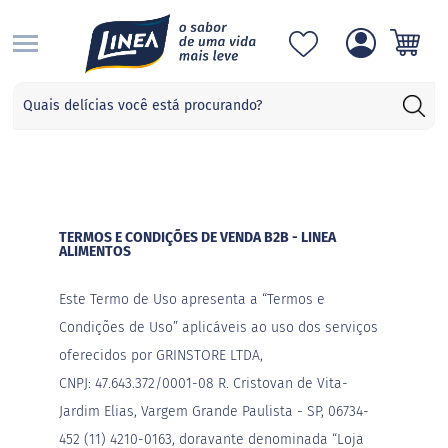
S
Categorias
A
d
o
ç
a
n
TERMOS E CONDIÇÕES DE VENDA B2B - LINEA
t
ALIMENTOS
e
s
Este Termo de Uso apresenta a “Termos e
S
Condições de Uso” aplicáveis ao uso dos serviços
u
c
oferecidos por
GRINSTORE LTDA,
r
a
CNPJ: 47.643.372/0001-08
R. Cristovan de Vita-
l
Jardim Elias, Vargem Grande Paulista - SP, 06734-
o
s
452
(11) 4210-0163, doravante denominada “Loja
e