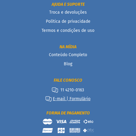
AJUDA E SUPORTE
a
Troca e devoluções
B
a
Política de privacidade
r
Termos e condições de uso
r
a
d
e
NA MÍDIA
c
Conteúdo Completo
e
r
Blog
e
a
l
FALE CONOSCO
B
11 4210-0163
i
E-mail | Formulário
s
c
o
FORMA DE PAGAMENTO
i
t
o