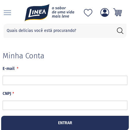
S
Categorias
A
d
o
ç
Minha Conta
a
n
E-mail
t
e
s
S
CNPJ
u
c
r
a
l
o
ENTRAR
s
e