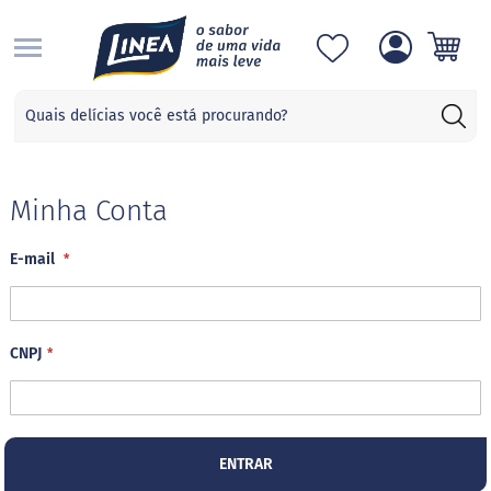
S
Categorias
A
d
o
ç
Minha Conta
a
n
E-mail
t
e
s
S
CNPJ
u
c
r
a
l
o
ENTRAR
s
e