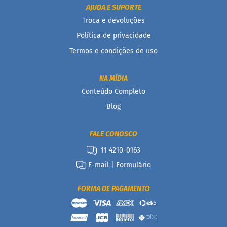
AJUDA E SUPORTE
a
Troca e devoluções
B
a
Política de privacidade
r
Termos e condições de uso
r
a
d
e
NA MÍDIA
c
Conteúdo Completo
e
r
Blog
e
a
l
FALE CONOSCO
B
11 4210-0163
i
E-mail | Formulário
s
c
o
FORMA DE PAGAMENTO
i
t
o