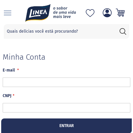
S
Categorias
A
d
o
ç
Minha Conta
a
n
E-mail
t
e
s
S
CNPJ
u
c
r
a
l
o
ENTRAR
s
e