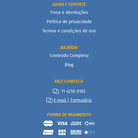
AJUDA E SUPORTE
a
Troca e devoluções
B
a
Política de privacidade
r
Termos e condições de uso
r
a
d
e
NA MÍDIA
c
Conteúdo Completo
e
r
Blog
e
a
l
FALE CONOSCO
B
11 4210-0163
i
E-mail | Formulário
s
c
o
FORMA DE PAGAMENTO
i
t
o